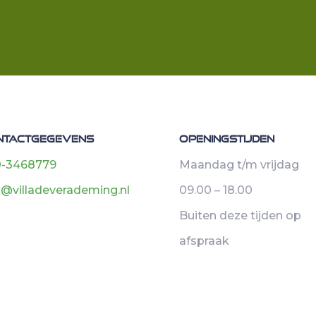
ntactgegevens
Openingstijden
-3468779
Maandag t/m vrijdag
o@villadeverademing.nl
09.00 – 18.00
Buiten deze tijden op
afspraak