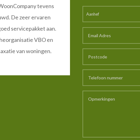
ft WoonCompany tevens
uwd. De zeer ervaren
oed servicepakket aan.
cheorganisatie VBO en
taxatie van woningen.